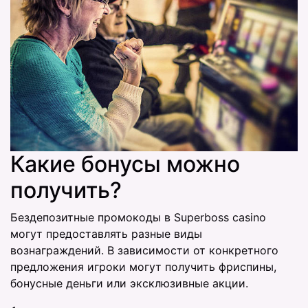
Какие бонусы можно
получить?
Бездепозитные промокоды в Superboss casino
могут предоставлять разные виды
вознаграждений. В зависимости от конкретного
предложения игроки могут получить фриспины,
бонусные деньги или эксклюзивные акции.