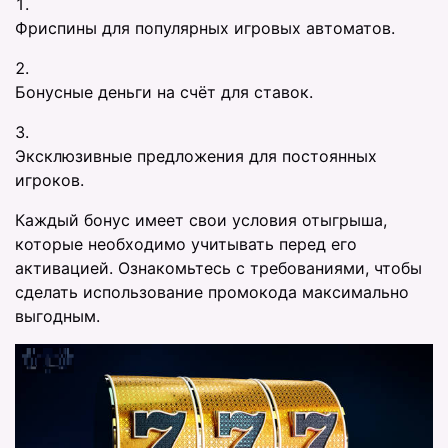
Фриспины для популярных игровых автоматов.
Бонусные деньги на счёт для ставок.
Эксклюзивные предложения для постоянных
игроков.
Каждый бонус имеет свои условия отыгрыша,
которые необходимо учитывать перед его
активацией. Ознакомьтесь с требованиями, чтобы
сделать использование промокода максимально
выгодным.