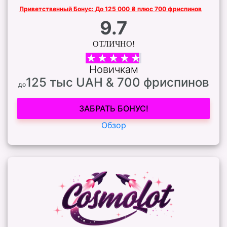
Приветственный Бонус: До 125 000 ₴ плюс 700 фриспинов
9.7
ОТЛИЧНО!
Новичкам
125 тыс UAH & 700 фриспинов
до
ЗАБРАТЬ БОНУС!
Обзор