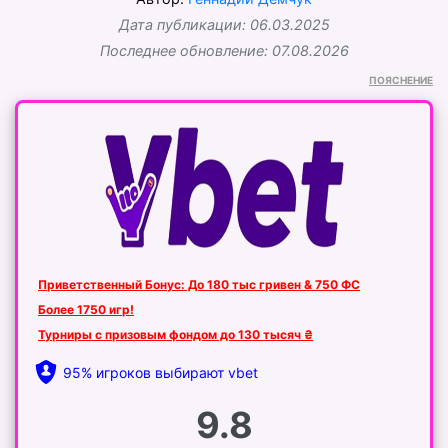
Дата публикации: 06.03.2025
Последнее обновление: 07.08.2026
ПОЯСНЕНИЕ
Приветственный Бонус: До 180 тыс гривен & 750 ФС
Более 1750 игр!
Турниры с призовым фондом до 130 тысяч ₴
95% игроков выбирают vbet
9.8