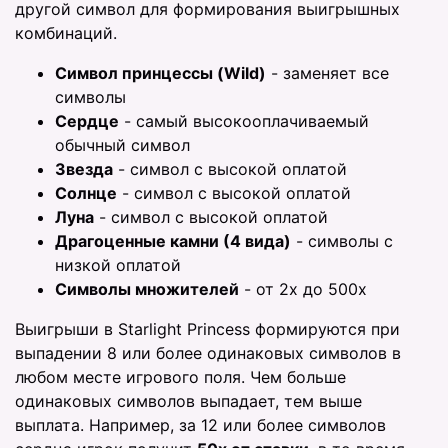
другой символ для формирования выигрышных
комбинаций.
Символ принцессы (Wild)
- заменяет все
символы
Сердце
- самый высокооплачиваемый
обычный символ
Звезда
- символ с высокой оплатой
Солнце
- символ с высокой оплатой
Луна
- символ с высокой оплатой
Драгоценные камни (4 вида)
- символы с
низкой оплатой
Символы множителей
- от 2x до 500x
Выигрыши в Starlight Princess формируются при
выпадении 8 или более одинаковых символов в
любом месте игрового поля. Чем больше
одинаковых символов выпадает, тем выше
выплата. Например, за 12 или более символов