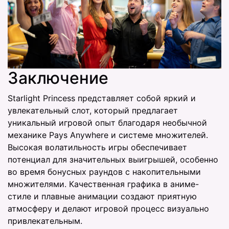
Заключение
Starlight Princess представляет собой яркий и
увлекательный слот, который предлагает
уникальный игровой опыт благодаря необычной
механике Pays Anywhere и системе множителей.
Высокая волатильность игры обеспечивает
потенциал для значительных выигрышей, особенно
во время бонусных раундов с накопительными
множителями. Качественная графика в аниме-
стиле и плавные анимации создают приятную
атмосферу и делают игровой процесс визуально
привлекательным.