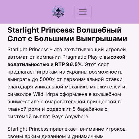
Мы не занимаемся проведением азартных игр и не принимаем платежи.
Вся размещенная информация носит сугубо ознакомительный характер.
Будьте осведомлены о рисках зависимости.
Starlight Princess: Волшебный
Слот с Большими Выигрышами
Starlight Princess – это захватывающий игровой
автомат от компании Pragmatic Play с
высокой
волатильностью и RTP 96.5%
. Этот слот
предлагает игрокам из Украины возможность
выиграть до 5000x от первоначальной ставки
благодаря уникальной механике множителей и
символов Wild. Игра оформлена в волшебном
аниме-стиле с очаровательной принцессой в
главной роли и содержит 5 барабанов с
системой выплат Pays Anywhere.
Starlight Princess привлекает внимание игроков
своим ярким дизайном и динамичным