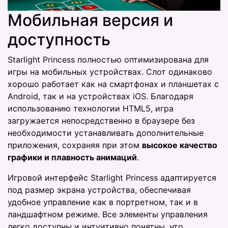
Мобильная версия и
доступность
Starlight Princess полностью оптимизирована для
игры на мобильных устройствах. Слот одинаково
хорошо работает как на смартфонах и планшетах с
Android, так и на устройствах iOS. Благодаря
использованию технологии HTML5, игра
загружается непосредственно в браузере без
необходимости устанавливать дополнительные
приложения, сохраняя при этом
высокое качество
графики и плавность анимаций
.
Игровой интерфейс Starlight Princess адаптируется
под размер экрана устройства, обеспечивая
удобное управление как в портретном, так и в
ландшафтном режиме. Все элементы управления
легко доступны и интуитивно понятны, что