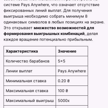
системе Pays Anywhere, что означает отсутствие
фиксированных линий выплат. Для получения
выигрыша необходимо собрать минимум 8
одинаковых символов в любых позициях на экране.
Это открывает
множество возможностей для
формирования выигрышных комбинаций
, делая
каждое вращение потенциально прибыльным.
Характеристика
Значение
Количество барабанов
5x5
Линии выплат
Pays Anywhere
Минимальная ставка
0.20 ₴
Максимальная ставка
100 ₴
Максимальный выигрыш
5000x