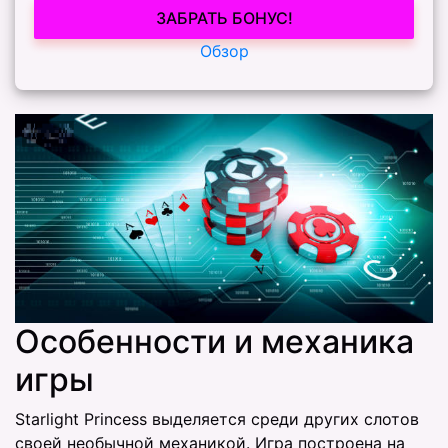
ЗАБРАТЬ БОНУС!
Обзор
Особенности и механика
игры
Starlight Princess выделяется среди других слотов
своей необычной механикой. Игра построена на