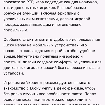
показателю RTP, игра подходит как для новичков,
так и для опытных игроков. Разнообразные
бонусные функции, включая фриспины с
увеличенными множителями, делают игровой
процесс захватывающим и потенциально
прибыльным.
Особенно стоит отметить удобство использования
Lucky Penny на мобильных устройствах, что
позволяет наслаждаться игрой в любое удобное
время. Интуитивно понятный интерфейс и
приятный дизайн создают комфортные условия для
длительных игровых сессий без напряжения глаз и
усталости.
Игрокам из Украины рекомендуется начинать
знакомство с Lucky Penny в демо-режиме, чтобы
без риска изучить все особенности слота. После
освоения механики игры можно переходить к
реальным ставкам, начиная с минимальных сумм и