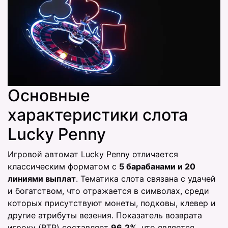
Основные
характеристики слота
Lucky Penny
Игровой автомат Lucky Penny отличается
классическим форматом с
5 барабанами и 20
линиями выплат
. Тематика слота связана с удачей
и богатством, что отражается в символах, среди
которых присутствуют монеты, подковы, клевер и
другие атрибуты везения. Показатель возврата
игроку (RTP) составляет
96,2%
, что является