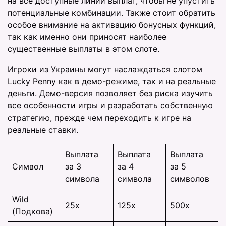
на все доступные линии выплат, чтобы не упустить
потенциальные комбинации. Также стоит обратить
особое внимание на активацию бонусных функций,
так как именно они приносят наиболее
существенные выплаты в этом слоте.
Игроки из Украины могут наслаждаться слотом
Lucky Penny как в демо-режиме, так и на реальные
деньги. Демо-версия позволяет без риска изучить
все особенности игры и разработать собственную
стратегию, прежде чем переходить к игре на
реальные ставки.
Выплата
Выплата
Выплата
Символ
за 3
за 4
за 5
символа
символа
символов
Wild
25x
125x
500x
(Подкова)