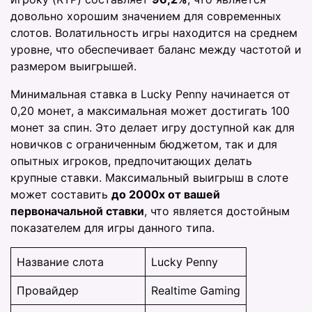
довольно хорошим значением для современных
слотов. Волатильность игры находится на среднем
уровне, что обеспечивает баланс между частотой и
размером выигрышей.
Минимальная ставка в Lucky Penny начинается от
0,20 монет, а максимальная может достигать 100
монет за спин. Это делает игру доступной как для
новичков с ограниченным бюджетом, так и для
опытных игроков, предпочитающих делать
крупные ставки. Максимальный выигрыш в слоте
может составить
до 2000x от вашей
первоначальной ставки
, что является достойным
показателем для игры данного типа.
Название слота
Lucky Penny
Провайдер
Realtime Gaming