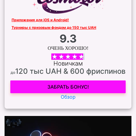
Приложения для iOS и Android!
Турниры с призовым фондом до 150 тыс UAH
9.3
ОЧЕНЬ ХОРОШО!
Новичкам
120 тыс UAH & 600 фриспинов
до
ЗАБРАТЬ БОНУС!
Обзор