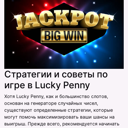
Стратегии и советы по
игре в Lucky Penny
Хотя Lucky Penny, как и большинство слотов,
основан на генераторе случайных чисел,
существуют определенные стратегии, которые
могут помочь максимизировать ваши шансы на
выигрыш. Прежде всего, рекомендуется начинать