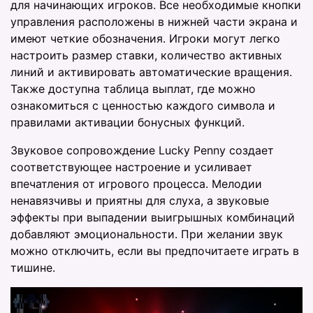
для начинающих игроков. Все необходимые кнопки
управления расположены в нижней части экрана и
имеют четкие обозначения. Игроки могут легко
настроить размер ставки, количество активных
линий и активировать автоматические вращения.
Также доступна таблица выплат, где можно
ознакомиться с ценностью каждого символа и
правилами активации бонусных функций.
Звуковое сопровождение Lucky Penny создает
соответствующее настроение и усиливает
впечатления от игрового процесса. Мелодии
ненавязчивы и приятны для слуха, а звуковые
эффекты при выпадении выигрышных комбинаций
добавляют эмоциональности. При желании звук
можно отключить, если вы предпочитаете играть в
тишине.