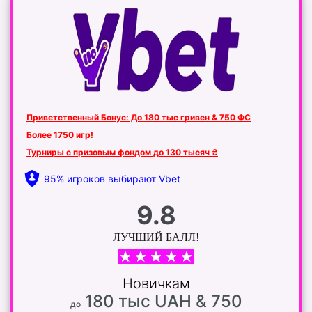
Приветственный Бонус: До 180 тыс гривен & 750 ФС
Более 1750 игр!
Турниры с призовым фондом до 130 тысяч ₴
95% игроков выбирают Vbet
9.8
ЛУЧШИЙ БАЛЛ!
Новичкам
180 тыс UAH & 750
до