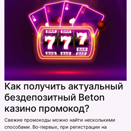
Как получить актуальный
бездепозитный Beton
казино промокод?
Свежие промокоды можно найти несколькими
способами. Во-первых, при регистрации на