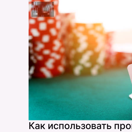
Как использовать пр