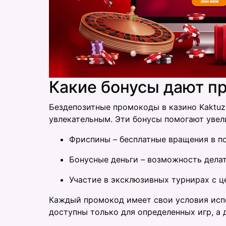
Какие бонусы дают п
Бездепозитные промокоды в казино Kaktuz
увлекательным. Эти бонусы помогают увели
Фриспины – бесплатные вращения в по
Бонусные деньги – возможность делат
Участие в эксклюзивных турнирах с 
Каждый промокод имеет свои условия испо
доступны только для определенных игр, а 