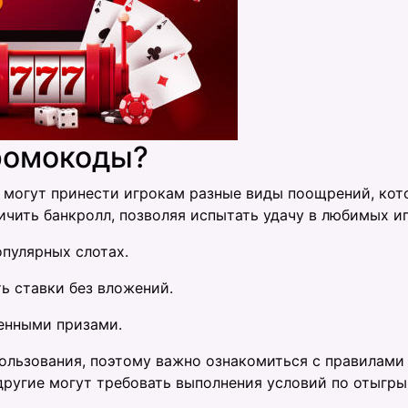
ромокоды?
 могут принести игрокам разные виды поощрений, кот
чить банкролл, позволяя испытать удачу в любимых иг
пулярных слотах.
ь ставки без вложений.
ценными призами.
льзования, поэтому важно ознакомиться с правилами
другие могут требовать выполнения условий по отыгры