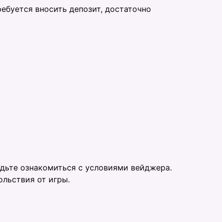
ребуется вносить депозит, достаточно
удьте ознакомиться с условиями вейджера.
льствия от игры.