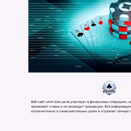
Веб-сайт umm.kiev.ua не участвует в финансовых операциях, с
принимает ставки и не проводит транзакции. Вся информация
исключительно в ознакомительных целях и отражает личную т