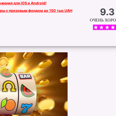
жения для iOS и Android!
9.3
ры с призовым фондом до 150 тыс UAH
ОЧЕНЬ ХОР