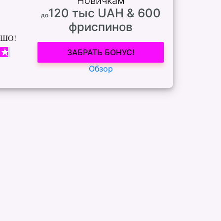
Новичкам
120 тыс UAH & 600
до
фриспинов
ОШО!
ЗАБРАТЬ БОНУС!
Обзор