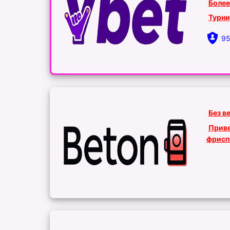
Более
Турни
95
Без в
Приве
фрисп