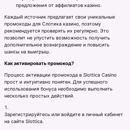
предложения от аффилиатов казино.
Каждый источник предлагает свои уникальные
промокоды для Слотика казино, поэтому
рекомендуется проверять их регулярно. Это
позволит не упустить возможность получить
дополнительное вознаграждение и повысить
шансы на выигрыш.
Как активировать промокод?
Процесс активации промокода в Slottica Casino
прост и интуитивно понятен. Для успешного
использования бонуса необходимо выполнить
несколько простых действий.
Зарегистрируйтесь или войдите в личный кабинет
на сайте Slottica.