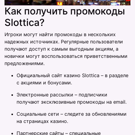
Как получить промокоды
Slottica?
Игроки могут найти промокоды в нескольких
надежных источниках. Регулярные пользователи
получают доступ к самым выгодным акциям, а
новички могут воспользоваться приветственными
предложениями.
Официальный сайт казино Slottica – в разделе
с акциями и бонусами.
Электронные рассылки – подписчики
получают эксклюзивные промокоды на email.
Социальные сети – следите за обновлениями
на страницах казино.
Партнерские сайты – специальные