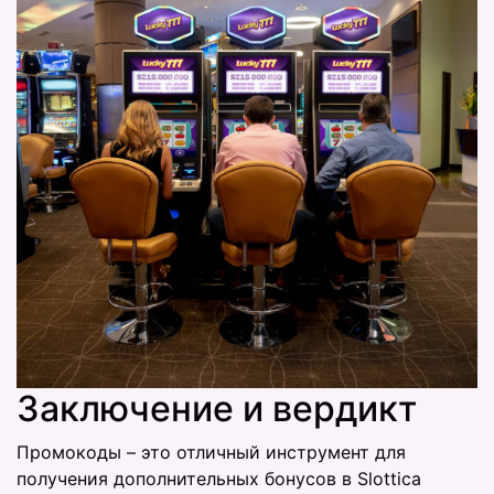
Заключение и вердикт
Промокоды – это отличный инструмент для
получения дополнительных бонусов в Slottica