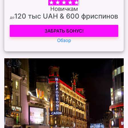
Новичкам
120 тыс UAH & 600 фриспинов
до
ЗАБРАТЬ БОНУС!
Обзор