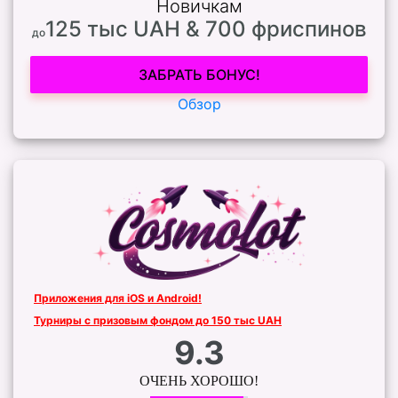
Новичкам
125 тыс UAH & 700 фриспинов
до
ЗАБРАТЬ БОНУС!
Обзор
Приложения для iOS и Android!
Турниры с призовым фондом до 150 тыс UAH
9.3
ОЧЕНЬ ХОРОШО!