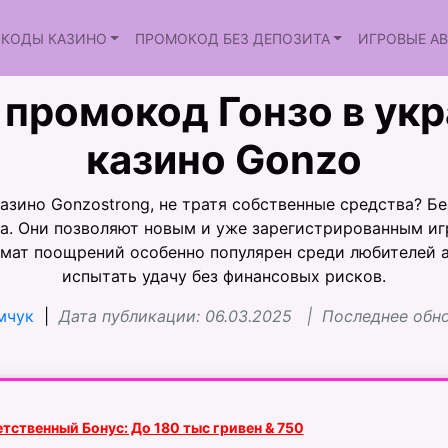
инимаем платежи. Вся размещенная информация носит с
о рисках зависимости.
КОДЫ КАЗИНО
ПРОМОКОД БЕЗ ДЕПОЗИТА
ИГРОВЫЕ А
промокод Гонзо в ук
казино Gonzo
казино Gonzostrong, не тратя собственные средства? 
ета. Они позволяют новым и уже зарегистрированным и
рмат поощрений особенно популярен среди любителей а
испытать удачу без финансовых рисков.
мчук
Дата публикации: 06.03.2025
Последнее обно
тственный Бонус: До 180 тыс гривен & 750