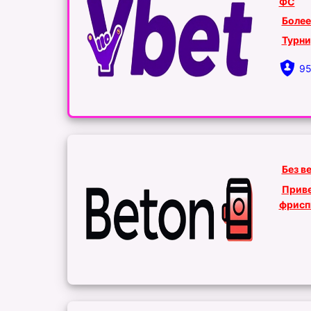
ФС
Более
Турни
95
Без в
Приве
фрисп