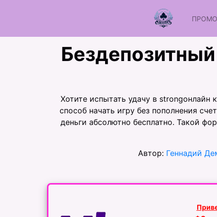
Мы не занимаемся проведением азартных игр и не пр
ПРОМО
Бездепозитный 
Хотите испытать удачу в strongонлайн 
способ начать игру без пополнения сч
деньги абсолютно бесплатно. Такой фо
Автор:
Геннадий Де
Приве