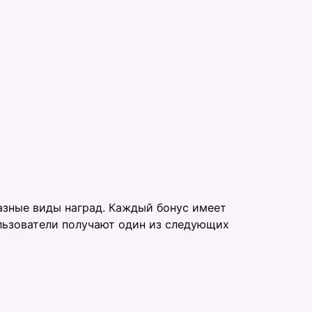
разные виды наград. Каждый бонус имеет
ользователи получают один из следующих