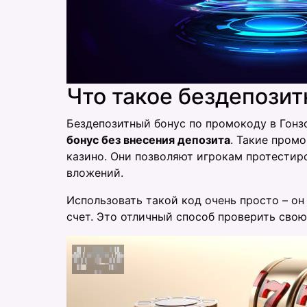
Что такое бездепозит
Бездепозитный бонус по промокоду в Гонзо
бонус без внесения депозита
. Такие пром
казино. Они позволяют игрокам протестир
вложений.
Использовать такой код очень просто – он
счет. Это отличный способ проверить свою