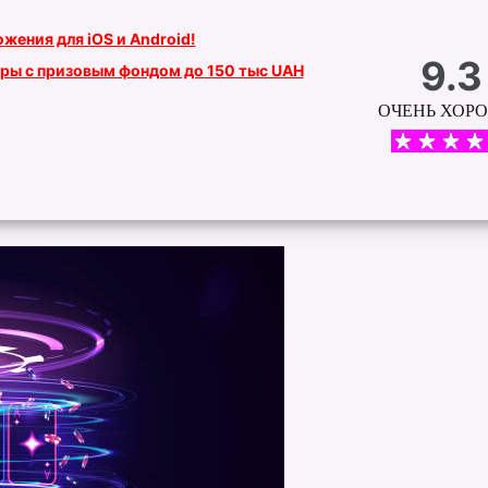
жения для iOS и Android!
9.3
ры с призовым фондом до 150 тыс UAH
ОЧЕНЬ ХОР