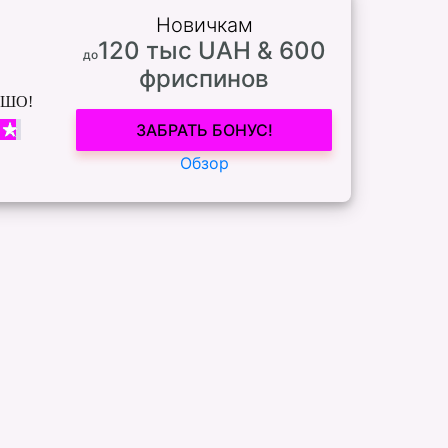
Новичкам
120 тыс UAH & 600
до
фриспинов
ОШО!
ЗАБРАТЬ БОНУС!
Обзор