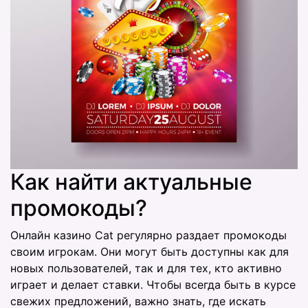
Как найти актуальные
промокоды?
Онлайн казино Cat регулярно раздает промокоды
своим игрокам. Они могут быть доступны как для
новых пользователей, так и для тех, кто активно
играет и делает ставки. Чтобы всегда быть в курсе
свежих предложений, важно знать, где искать